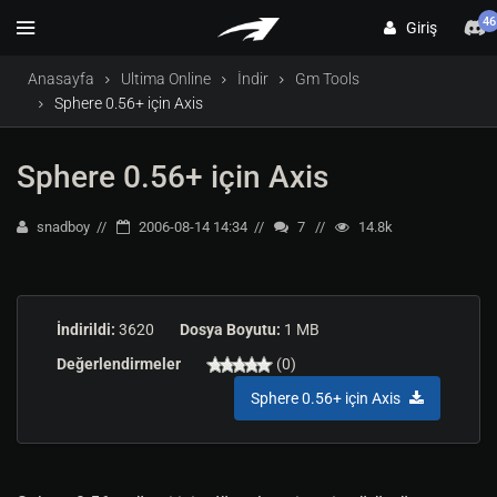
46
Giriş
Anasayfa
Ultima Online
İndir
Gm Tools
Sphere 0.56+ için Axis
Sphere 0.56+ için Axis
snadboy
2006-08-14 14:34
7
14.8k
İndirildi:
3620
Dosya Boyutu:
1 MB
Değerlendirmeler
(0)
Sphere 0.56+ için Axis