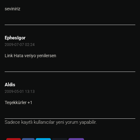
seviniriz
EphesIgor
2009-07-07 02:24
Link Hata veriyo yenilersen
Aldis
2009-05-01 13:13
Teşekkürler +1
Sadece kayıtlı kullanıcılar yeni yorum yapabilir.