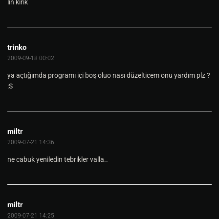
lin kırık
trinko
2009-09-18 00:02
ya açtığımda programı içi boş oluo nası düzelticem onu yardım plz ?
:S
miltr
2009-07-21 14:36
ne cabuk yeniledin tebrikler valla..
miltr
2009-07-21 14:25