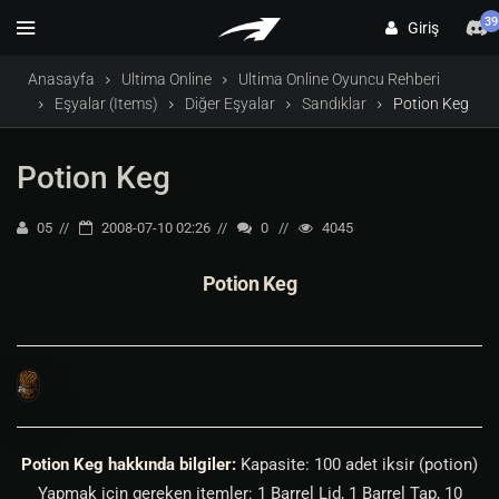
39
Giriş
Anasayfa
Ultima Online
Ultima Online Oyuncu Rehberi
Eşyalar (Items)
Diğer Eşyalar
Sandıklar
Potion Keg
Potion Keg
05
2008-07-10 02:26
0
4045
Potion Keg
Potion Keg hakkında bilgiler:
Kapasite: 100 adet iksir (potion)
Yapmak için gereken itemler: 1 Barrel Lid, 1 Barrel Tap, 10