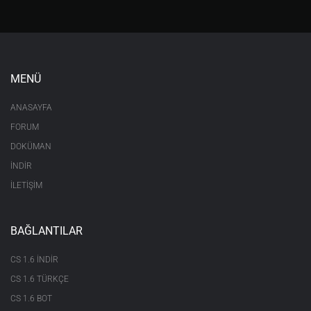
MENÜ
ANASAYFA
FORUM
DOKÜMAN
İNDİR
İLETİŞİM
BAĞLANTILAR
CS 1.6 INDIR
CS 1.6 TÜRKÇE
CS 1.6 BOT