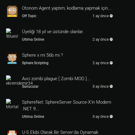
Otonom Agent yaptım, kodlama yapmak için...
1 ay önce
Off Topic
Üyeliği 18 yıl ve üstünde olanlar.
2 ay önce
Ultima Online
Sphere x mi 56b mi ?
2 ay önce
Sphere Scripting
Avci zombi plague [ Zombi MOD ]...
3 ay önce
Sunucular
SphereNet: SphereServer Source-X'in Modern
.NET 9...
3 ay önce
Ultima Online
U-S Ekibi Olarak Bir Server'da Oynamak