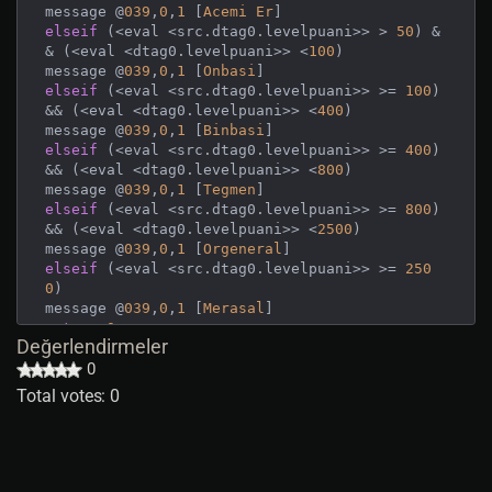
message @
039
,
0
,
1
[
Acemi
Er
]
elseif
 (<eval <src.dtag0.levelpuani>> > 
50
) &
& (<eval <dtag0.levelpuani>> <
100
) 

message @
039
,
0
,
1
[
Onbasi
]
elseif
 (<eval <src.dtag0.levelpuani>> >= 
100
) 
&& (<eval <dtag0.levelpuani>> <
400
)

message @
039
,
0
,
1
[
Binbasi
]
elseif
 (<eval <src.dtag0.levelpuani>> >= 
400
) 
&& (<eval <dtag0.levelpuani>> <
800
)

message @
039
,
0
,
1
[
Tegmen
]
elseif
 (<eval <src.dtag0.levelpuani>> >= 
800
) 
&& (<eval <dtag0.levelpuani>> <
2500
)

message @
039
,
0
,
1
[
Orgeneral
] 
elseif
 (<eval <src.dtag0.levelpuani>> >= 
250
0
) 

message @
039
,
0
,
1
 [
Merasal
return
0
Değerlendirmeler
endif

0
on=@
kill
Total votes: 0
if
if
 (<argo.fame> <
5000
)

src.sysmessage @
039
,,
1
 [<
argo.name
>]
'den Leve
l Puani Alamadiniz.

else
