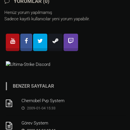
YORUMLAR (0)
new.amount <argn>

new.bounce
Henüz yorum yapılmamış
Sadece kayıtlı kullanıcılar yeni yorum yapabilir.
BENZER SAYFALAR
Chernobel Pvp System
2009-01-04 15:33
Görev System