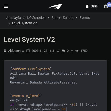
50
Giriş
Anasayfa
UO Scriptleri
Sphere Scripts
Events
Level System V2
Level System V2
Aldarson
2008-11-23 16:31
0
1750
[
comment
LevelSystem
]

Aciklama:Bazı Buglar Fixlendi.Gold Verme Ekle
ndi.

Unvanlari Dahada Attirabilirsiniz.

[
events
e_level
]

if
 (<eval <dtag0.levelpuani>> <
50
) || (<eval 
<src.dtag0.levelpuani>> = 
50
)
