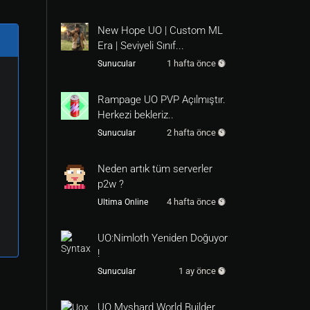
New Hope UO | Custom ML
Era | Seviyeli Sınıf...
1 hafta önce
Sunucular
Rampage UO PVP Açılmıştır.
Herkezi bekleriz..
2 hafta önce
Sunucular
Neden artık tüm serverler
p2w ?
4 hafta önce
Ultima Online
UO:Nimloth Yeniden Doğuyor
!
1 ay önce
Sunucular
UO Myshard World Builder