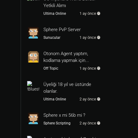
Yetkili Alımı
1 ay önce
Ultima Online
Sphere PvP Server
1 ay önce
Sunucular
Otonom Agent yaptım,
kodlama yapmak için...
1 ay önce
Off Topic
Üyeliği 18 yıl ve üstünde
olanlar.
2 ay önce
Ultima Online
Sphere x mi 56b mi ?
2 ay önce
Sphere Scripting