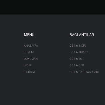
desires i_gold

tevents e_player_vendor

On=@Create

NPC=brain_vendor

allskills 
1000
archery

tactics

MENÜ
BAĞLANTILAR
swordsmanship

fencing

macefighting

ANASAYFA
CS 1.6 INDIR
wrestling

FORUM
CS 1.6 TÜRKÇE
hiding

stealth

DOKÜMAN
CS 1.6 BOT
str 
9500
İNDİR
dex 
25
CS 1.6 CFG
int 
25
İLETİŞİM
CS 1.6 RATE AYARLARI
color colors_skin

speechcolor 
0481
food 
990
npc 
1
invul 
1
itemnewbie random_male_hair

color colors_hair
