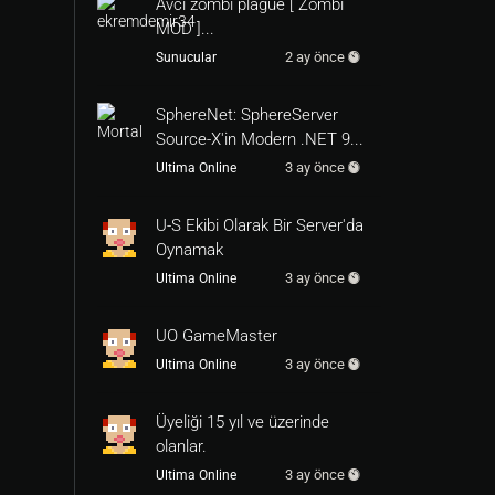
Avci zombi plague [ Zombi
MOD ]...
2 ay önce
Sunucular
SphereNet: SphereServer
Source-X'in Modern .NET 9...
3 ay önce
Ultima Online
U-S Ekibi Olarak Bir Server'da
Oynamak
3 ay önce
Ultima Online
UO GameMaster
3 ay önce
Ultima Online
Üyeliği 15 yıl ve üzerinde
olanlar.
3 ay önce
Ultima Online