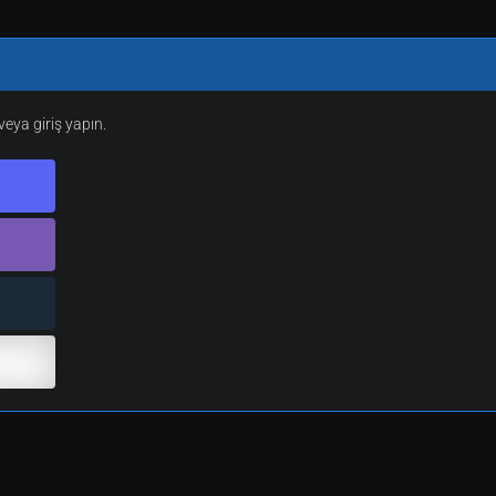
dor_player'
yat
>> 
Alt
ı
n
eya giriş yapın.