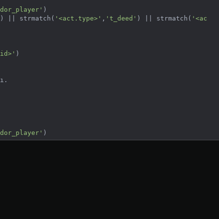
dor_player'
) || strmatch(
'<act.type>'
,
't_deed'
) || strmatch(
'<ac
id>'
ı.

dor_player'
& !strmatch(
'<act.topobj.tag0.owner>'
,
'<src>'
) && !(<