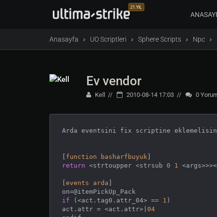
21.YIL
ANASAY
Anasayfa
UO Scriptleri
Sphere Scripts
Npc
Ev vendor
Kell
2010-08-14 17:03
0
Yorum
Arda eventsini fix scriptine eklemelisin
[
function
basharfbuyuk
return
 <strtoupper <strsub 
0
1
 <args>>><
[
events
arda
]

if
 (<act.tag0.attr_04> == 
1
)

act.attr = <act.attr>|
04