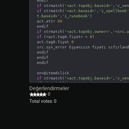
if
 strmatch(
'<act.topobj.baseid>'
,
'c_ven
if
 strmatch(
'<act.baseid>'
,
'i_spellbook'
t.baseid>'
,
'i_runebook'
)

act.attr 
04
if
 strmatch(
'<act.topobj.owner>'
,
'<src.u
if
 (<act.tag0.fiyat> > 
0
)

act.tag0.fiyat 
0
src.sys_error Eşyanızın fiyatı sıfırland
endif

endif

endif

if
 strmatch(
'<act.topobj.baseid>'
,
'c_ven
if
 strmatch(
'<act.type>'
,
't_container'
)

Değerlendirmeler
return
0
1
elseif
 strmatch(
'<act.type>'
,
't_book'
) &
Total votes: 0
return
1
endif

endif
