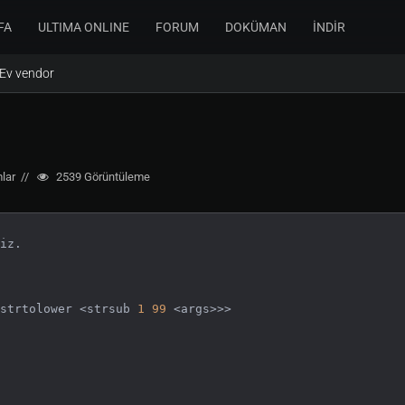
FA
ULTIMA ONLINE
FORUM
DOKÜMAN
İNDİR
Ev vendor
lar
2539
Görüntüleme
iz.

strtolower <strsub 
1
99
 <args>>>
