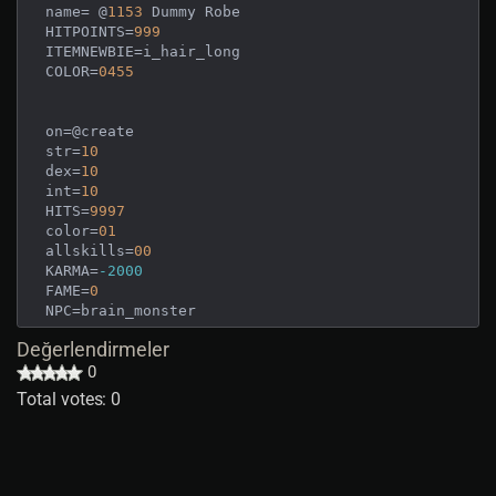
name= @
1153
 Dummy Robe

HITPOINTS=
999
ITEMNEWBIE=i_hair_long

COLOR=
0455
on=@create

str=
10
dex=
10
int=
10
HITS=
9997
color=
01
allskills=
00
KARMA=
-2000
FAME=
0
NPC=brain_monster

Değerlendirmeler
on=@damege

src.checktactic

0
Total votes: 0
ITEMNEWBIE=i_robe

attr=
010
color=
0455
name @
1153
 Dummy Robe

HITPOINTS=
999