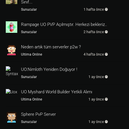
Sınıf...
else
1 hafta önce
Sunucular
HITS 
9999
STR 
10
DEX 
10
Rampage UO PVP Açılmıştır. Herkezi bekleriz..
2 hafta önce
Sunucular
return
1
Neden artık tüm serverler p2w ?
4 hafta önce
Ultima Online
[
CHAR
DEF
c_healdummy
] 

ID=c_man

UO:Nimloth Yeniden Doğuyor !
NAME=Heal Dummy

1 ay önce
Sunucular
CAN=MT_EQUIP

DAM=
1
,
2
ARMOR=
1000
UO Myshard World Builder Yetkili Alımı
1 ay önce
Ultima Online
ON=@Create

STR=
30000
Sphere PvP Server
FAME={
800
900
}

INT=
10
1 ay önce
Sunucular
KARMA=
9000