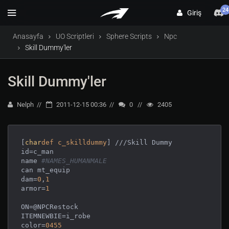
24
Giriş
Anasayfa
UO Scriptleri
Sphere Scripts
Npc
Skill Dummy'ler
Skill Dummy'ler
Nelph
2011-12-15 00:36
0
2405
[
char
def
c_skilldummy
] ///Skill Dummy

id=c_man

name 
#NAMES_HUMANMALE
can mt_equip

dam=
0
,
1
armor=
1
ON=@NPCRestock

ITEMNEWBIE=i_robe

color=
0455