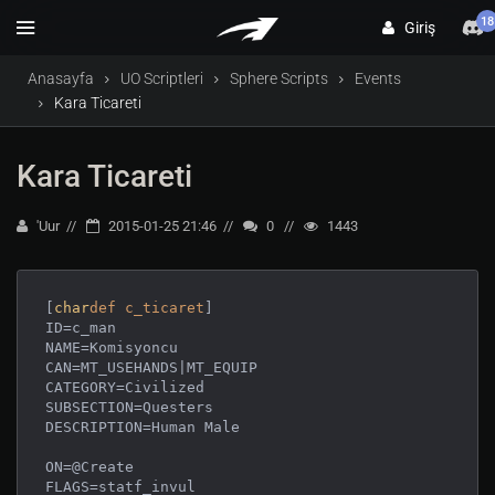
18
Giriş
Anasayfa
UO Scriptleri
Sphere Scripts
Events
Kara Ticareti
Kara Ticareti
'Uur
2015-01-25 21:46
0
1443
[
char
def
c_ticaret
]

ID=c_man

NAME=Komisyoncu

CAN=MT_USEHANDS|MT_EQUIP

CATEGORY=Civilized

SUBSECTION=Questers

DESCRIPTION=Human Male

ON=@Create

FLAGS=statf_invul
