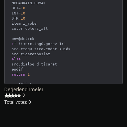
NPC=BRAIN_HUMAN

DEX=
10
INT=
10
STR=
10
item i_robe

color colors_all

if
 !(<src.tag0.gorev_1>)

src.ctag0.ticovendor <uid>

else
src.dialog d_ticaret

return
1
on=@Click

Değerlendirmeler
message 
@
,,
1
 [
Kara
Ticareti
]

0
Total votes: 0
[
function
ticaretbaslat
]

dorand 
8
begin
	tag0.gorev britain,c_armorer,i_studde
d_gloves,<r50,
80
>,
143
,Britain askerleri sende