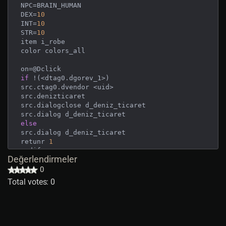
NPC=BRAIN_HUMAN

DEX=
10
INT=
10
STR=
10
item i_robe

color colors_all

if
 !(<dtag0.dgorev_1>)

src.ctag0.dvendor <uid>

src.denizticaret

src.dialogclose d_deniz_ticaret

else
src.dialog d_deniz_ticaret

retunr 
1
endif

Değerlendirmeler
on=@Click

0
message 
@
,,
1
 [
Deniz
Ticareti
]

Total votes: 0
[
char
def
c_denizvendor
]

ID=c_man

CAN=MT_USEHANDS|MT_EQUIP

DESCRIPTION=Human Male
