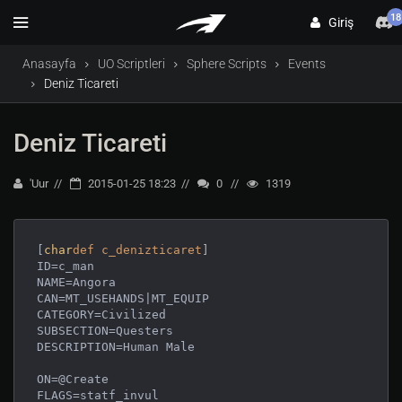
18
Giriş
Anasayfa
UO Scriptleri
Sphere Scripts
Events
Deniz Ticareti
Deniz Ticareti
'Uur
2015-01-25 18:23
0
1319
[
char
def
c_denizticaret
]

ID=c_man

NAME=Angora

CAN=MT_USEHANDS|MT_EQUIP

CATEGORY=Civilized

SUBSECTION=Questers

DESCRIPTION=Human Male

ON=@Create

FLAGS=statf_invul
