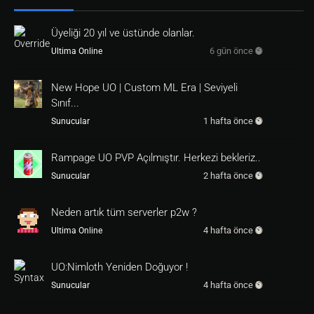
g0.dgorev>>

dtext 
180
280
0481
 Ticaret Puanı: <dtag.tpuan
Üyeliği 20 yıl ve üstünde olanlar.
>

6 gün önce
Ultima Online
if
 !(<tag0.dgorev_1>)

dtext 
50
280
0481
 Görevi kabul et

New Hope UO | Custom ML Era | Seviyeli
button 
30
280
2117
2118
1
0
1
else
Sınıf...
dtext 
50
280
0481
 Görevi iptal et

1 hafta önce
Sunucular
button 
30
280
2117
2118
1
0
2
endif

Rampage UO PVP Açılmıştır. Herkezi bekleriz..
[
dialog
d_deniz_ticaret
button
]

on 
1
2 hafta önce
Sunucular
if
 (<ref1.distance <src.uid>> < 
3
)

Neden artık tüm serverler p2w ?
else
4 hafta önce
Ultima Online
src.sysmessage 
@
,,
1
 <ref1.name> vendorundan ç
return
1
UO:Nimloth Yeniden Doğuyor !
endif

4 hafta önce
Sunucular
on 
2