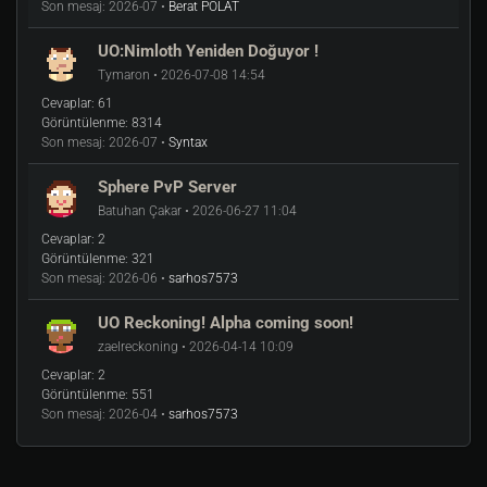
Son mesaj:
2026-07 •
Berat POLAT
UO:Nimloth Yeniden Doğuyor !
Tymaron • 2026-07-08 14:54
Cevaplar:
61
Görüntülenme:
8314
Son mesaj:
2026-07 •
Syntax
Sphere PvP Server
Batuhan Çakar • 2026-06-27 11:04
Cevaplar:
2
Görüntülenme:
321
Son mesaj:
2026-06 •
sarhos7573
UO Reckoning! Alpha coming soon!
zaelreckoning • 2026-04-14 10:09
Cevaplar:
2
Görüntülenme:
551
Son mesaj:
2026-04 •
sarhos7573