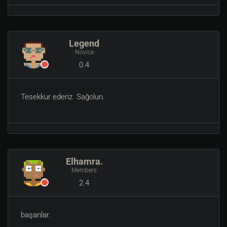
Legend
Novice
0.4
Tesekkur ederiz. Sağolun.
Elhamra.
Members
2.4
başarılar.