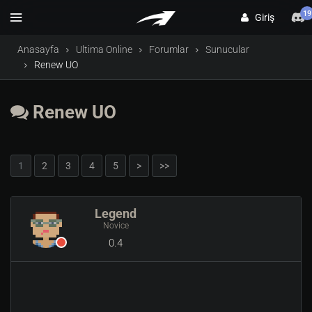
19
Giriş
Anasayfa
Ultima Online
Forumlar
Sunucular
Renew UO
Renew UO
1
2
3
4
5
>
>>
Legend
Novice
0.4