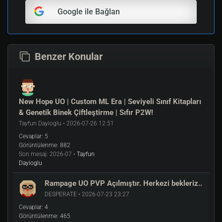
Google ile Bağlan
Benzer Konular
New Hope UO | Custom ML Era | Seviyeli Sınıf Kitapları
& Genetik Binek Çiftleştirme | Sıfır P2W!
Tayfun Dayioglu • 2026-07-26 12:51
Cevaplar:
5
Görüntülenme:
882
Son mesaj:
2026-07 •
Tayfun
Dayioglu
Rampage UO PVP Açılmıştır. Herkezi bekleriz..
DESPERATE • 2026-07-23 23:27
Cevaplar:
4
Görüntülenme:
465