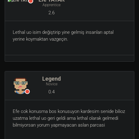
Apprentice
2.6
Lethal uo isim değiştirip yine gelmiş insanları aptal
yerine koymaktan vazgeçin.
Legend
Novice
0.4
Efe cok konusma bos konusuyon kardesim senide bilioz
uzatma lethal uo geri geldi ama lethal olarak gelmedi
bilmiyorsan yorum yapmayacan aslan parcasi