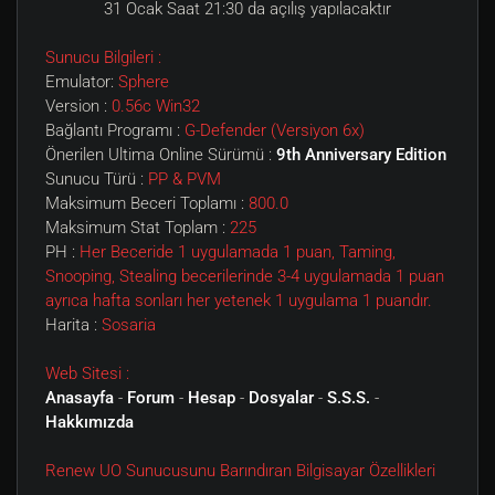
31 Ocak Saat 21:30 da açılış yapılacaktır
Sunucu Bilgileri :
Emulator:
Sphere
Version :
0.56c Win32
Bağlantı Programı :
G-Defender (Versiyon 6x)
Önerilen Ultima Online Sürümü :
9th Anniversary Edition
Sunucu Türü :
PP & PVM
Maksimum Beceri Toplamı :
800.0
Maksimum Stat Toplam :
225
PH :
Her Beceride 1 uygulamada 1 puan, Taming,
Snooping, Stealing becerilerinde 3-4 uygulamada 1 puan
ayrıca hafta sonları her yetenek 1 uygulama 1 puandır.
Harita :
Sosaria
Web Sitesi :
Anasayfa
-
Forum
-
Hesap
-
Dosyalar
-
S.S.S.
-
Hakkımızda
Renew UO Sunucusunu Barındıran Bilgisayar Özellikleri