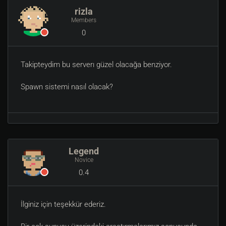
rizla
Members
0
Takipteydim bu serverı güzel olacağa benziyor.
Spawn sistemi nasıl olacak?
Legend
Novice
0.4
İlginiz için teşekkür ederiz.