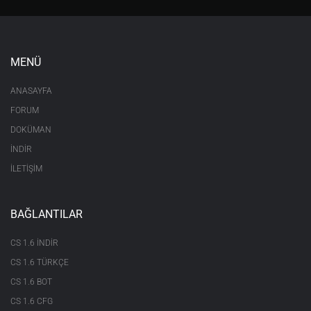
MENÜ
ANASAYFA
FORUM
DOKÜMAN
İNDİR
İLETİŞİM
BAĞLANTILAR
CS 1.6 INDIR
CS 1.6 TÜRKÇE
CS 1.6 BOT
CS 1.6 CFG