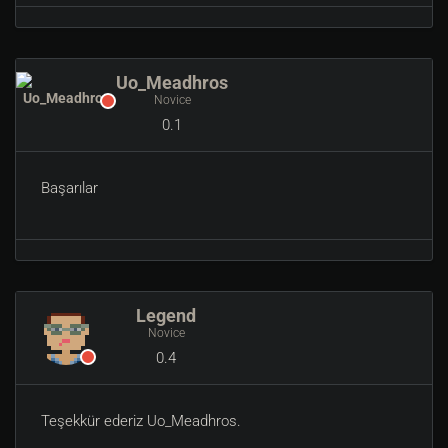
Uo_Meadhros
Novice
0.1
Başarılar
Legend
Novice
0.4
Teşekkür ederiz Uo_Meadhros.