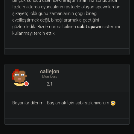
Bir çok sunucu üzerindeki araştırmalarımız sonucunda
fazla miktarda oyuncuların rastgele oluşan spawnlardan
şikayetçi olduğunu zamanlarının çoğu bineği
evcilleştirmek değil, bineği aramakla geçtiğini
gözlemledik. Bizde normal bilinen
sabit spawn
sistemini
kullanmayı tercih ettik.
callejon
Members
2.1
Başarılar dilerim.. Başlamak İçin sabırsızlanıyorum