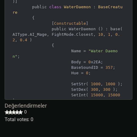
)]

	public 
class
WaterDaemon
 : 
BaseCreatu
re
	{

		[
Constructable
]

		public WaterDaemon () : base( 
AIType.AI_Mage, FightMode.Closest, 
10
, 
1
, 
0.
2
, 
0.4
 )

		{

			Name = 
"Water Daemo
n"
;

			Body = 
0
x2EA;

			BaseSoundID = 
357
;

			Hue = 
0
;

			SetStr( 
1000
, 
1000
 );

			SetDex( 
300
, 
300
 );

			SetInt( 
15000
, 
15000
);

Değerlendirmeler
0
			SetHits( 
1000
, 
1000
);

Total votes: 0
			SetDamage( 
101
, 
105
);
