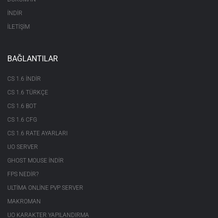
	}

}
İNDİR
İLETİŞİM
BAĞLANTILAR
CS 1.6 INDIR
CS 1.6 TÜRKÇE
CS 1.6 BOT
CS 1.6 CFG
CS 1.6 RATE AYARLARI
UO SERVER
GHOST MOUSE INDIR
FPS NEDIR?
ULTIMA ONLINE PVP SERVER
MAKROMAN
UO KARAKTER YAPILANDIRMA