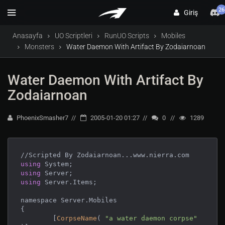
26
Giriş
Anasayfa
UO Scriptleri
RunUO Scripts
Mobiles
Monsters
Water Daemon With Artifact By Zodaiarnoan
Water Daemon With Artifact By
Zodaiarnoan
PhoenixSmasher7
2005-01-20 01:27
0
1289
using
using
using
 Server.Items;

namespace Server.Mobiles

{

	[
CorpseName
( 
"a water daemon corpse"