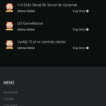
{ 
return
1
; } }

U-S Ekibi Olarak Bir Server'da Oynamak
3 ay önce
Ultima Online
		public WaterDaemon( Serial se
rial ) : base( serial )

		{

UO GameMaster
		}

3 ay önce
Ultima Online
		public override void Serializ
e( GenericWriter writer )

Üyeliği 15 yıl ve üzerinde olanlar.
		{

			base.Serialize( write
3 ay önce
Ultima Online
r );

			writer.Write( (int) 
0
);

		}

		public override void Deserial
ize( GenericReader reader )

		{

MENÜ
			base.Deserialize( rea
der );

ANASAYFA
			int version = reader.
ReadInt();

FORUM
		}

DOKÜMAN