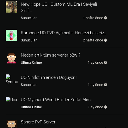
Item( new LeggingsOfBane() ); 
break
; 

New Hope UO | Custom ML Era | Seviyeli
				case 
15
: Pack
Sınıf...
Item( new MidnightBracers() ); 
break
; 

1 hafta önce
Sunucular
				case 
16
: Pack
Item( new OrnateCrownOfTheHarrower() ); 
brea
k
; 

Rampage UO PVP Açılmıştır. Herkezi bekleriz..
				case 
17
: Pack
Item( new ShadowDancerLeggings() ); 
break
; 

2 hafta önce
Sunucular
				case 
18
: Pack
Item( new TunicOfFire() ); 
break
; 

Neden artık tüm serverler p2w ?
				case 
19
: Pack
Item( new VoiceOfTheFallenKing() ); 
break
; 

1 ay önce
Ultima Online
				case 
20
: Pack
Item( new AxeOfTheHeavens() ); 
break
; 

				case 
21
: Pack
UO:Nimloth Yeniden Doğuyor !
Item( new BladeOfInsanity() ); 
break
; 

1 ay önce
Sunucular
				case 
22
: Pack
Item( new BladeOfTheRighteous() ); 
break
; 

				case 
23
: Pack
UO Myshard World Builder Yetkili Alımı
Item( new BoneCrusher() ); 
break
; 

				case 
24
: Pack
1 ay önce
Ultima Online
Item( new BreathOfTheDead() ); 
break
; 

				case 
25
: Pack
Sphere PvP Server
Item( new Frostbringer() ); 
break
; 

				case 
26
: Pack