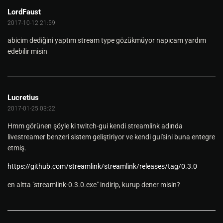
LordFaust
2017-10-12 21:59
abicim dediğini yaptım stream type gözükmüyor napıcam yardım
edebilir misin
Lucretius
2017-01-25 03:22
Hmm görünen şöyle ki twitch-gui kendi streamlink adında
livestreamer benzeri sistem geliştiriyor ve kendi gui'sini buna entegre
etmiş.
https://github.com/streamlink/streamlink/releases/tag/0.3.0
en altta "streamlink-0.3.0.exe" indirip, kurup dener misin?