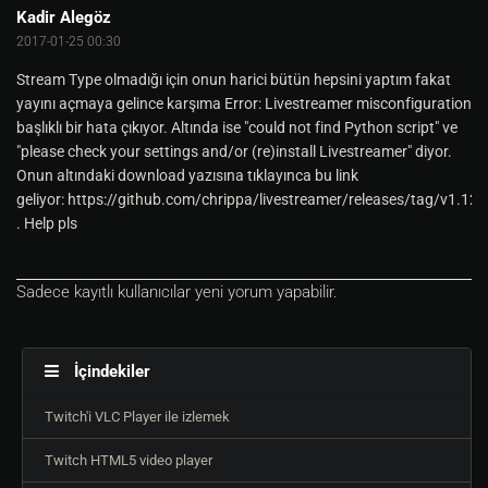
Kadir Alegöz
2017-01-25 00:30
Stream Type olmadığı için onun harici bütün hepsini yaptım fakat
yayını açmaya gelince karşıma Error: Livestreamer misconfiguration
başlıklı bir hata çıkıyor. Altında ise "could not find Python script" ve
"please check your settings and/or (re)install Livestreamer" diyor.
Onun altındaki download yazısına tıklayınca bu link
geliyor: https://github.com/chrippa/livestreamer/releases/tag/v1.12.
. Help pls
Sadece kayıtlı kullanıcılar yeni yorum yapabilir.
İçindekiler
Twitch'i VLC Player ile izlemek
Twitch HTML5 video player