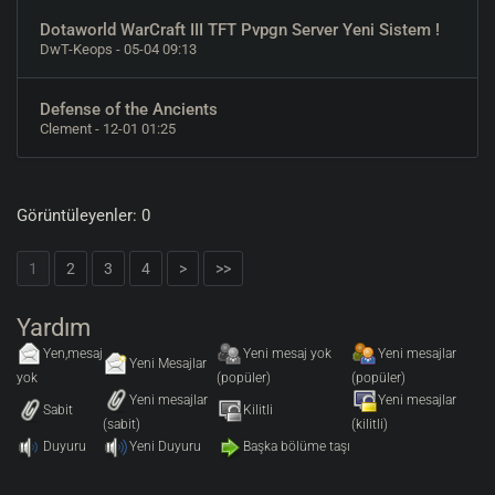
Dotaworld WarCraft III TFT Pvpgn Server Yeni Sistem !
DwT-Keops
- 05-04 09:13
Defense of the Ancients
Clement
- 12-01 01:25
Görüntüleyenler: 0
1
2
3
4
>
>>
Yardım
Yen,mesaj
Yeni mesaj yok
Yeni mesajlar
Yeni Mesajlar
yok
(popüler)
(popüler)
Yeni mesajlar
Yeni mesajlar
Sabit
Kilitli
(sabit)
(kilitli)
Duyuru
Yeni Duyuru
Başka bölüme taşı