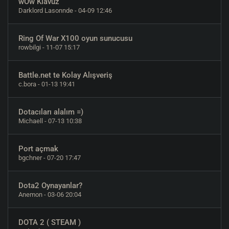
wOw Klavuz
Darklord Lasonnde
- 04-09 12:46
Ring Of War X100 oyun sunucusu
rowbilgi
- 11-07 15:17
Battle.net te Kolay Alışveriş
c.bora
- 01-13 19:41
Dotacıları alalım =)
Michaell
- 07-13 10:38
Port açmak
bgchner
- 07-20 17:47
Dota2 Oynayanlar?
Anemon
- 03-06 20:04
DOTA 2 ( STEAM )