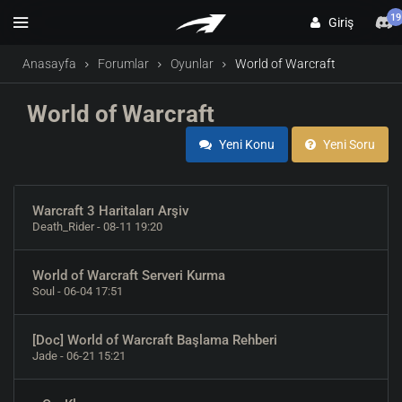
19
Giriş
Anasayfa
Forumlar
Oyunlar
World of Warcraft
World of Warcraft
Yeni Konu
Yeni Soru
Warcraft 3 Haritaları Arşiv
Death_Rider
- 08-11 19:20
World of Warcraft Serveri Kurma
Soul
- 06-04 17:51
[Doc] World of Warcraft Başlama Rehberi
Jade
- 06-21 15:21