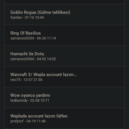
Goblin Rogue (Gülme tehlikesi)
Xantier
- 07-16 10:44
Ring Of Basilius
zamansiz5334
- 06-26 11:14
Hamachi ile Dota.
zamansiz5334
- 04-02 14:52
Warcraft 3/ Wepla account lazım...
neo75
- 12-07 21:36
Wow oyuncu yardımı
tedbunndy
- 02-08 10:11
Weplada account lazım lütfen
profprof
- 04-19 11:48