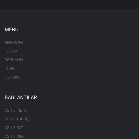
MENÜ
ANASAYFA
FORUM
DOKÜMAN
İNDİR
İLETİŞİM
BAĞLANTILAR
CS 1.6 INDIR
CS 1.6 TÜRKÇE
CS 1.6 BOT
CS 1.6 CFG