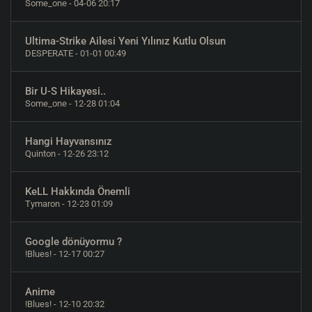
Some_one
- 04-06 20:17
Ultima-Strike Ailesi Yeni Yılınız Kutlu Olsun
DESPERATE
- 01-01 00:49
Bir U-S Hikayesi..
Some_one
- 12-28 01:04
Hangi Hayvansınız
Quinton
- 12-26 23:12
KeLL Hakkında Önemli
Tymaron
- 12-23 01:09
Google dönüyormu ?
!Blues!
- 12-17 00:27
Anime
!Blues!
- 12-10 20:32