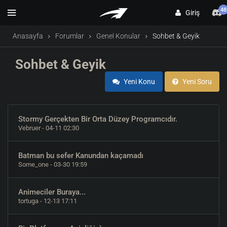
48
Giriş
Anasayfa
Forumlar
Genel Konular
Sohbet & Geyik
Sohbet & Geyik
Yeni Konu
Yeni Soru
Stormy Gerçekten Bir Orta Düzey Programcıdır.
Vebruer
- 04-11 02:30
Batman bu sefer Kanundan kaçamadı
Some_one
- 03-30 19:59
Animeciler Buraya...
tortuga
- 12-13 17:11