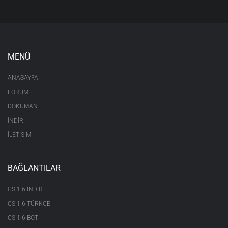
MENÜ
ANASAYFA
FORUM
DOKÜMAN
İNDİR
İLETİŞİM
BAĞLANTILAR
CS 1.6 INDIR
CS 1.6 TÜRKÇE
CS 1.6 BOT