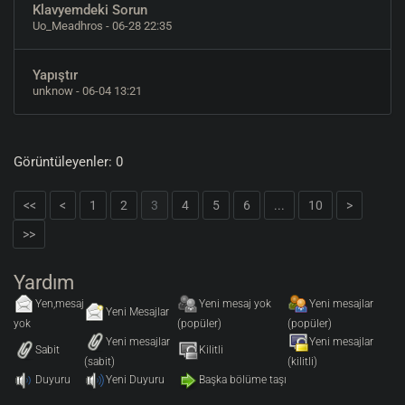
Klavyemdeki Sorun
Uo_Meadhros
- 06-28 22:35
Yapıştır
unknow
- 06-04 13:21
Görüntüleyenler: 0
<<
<
1
2
3
4
5
6
...
10
>
>>
Yardım
Yen,mesaj
Yeni mesaj yok
Yeni mesajlar
Yeni Mesajlar
yok
(popüler)
(popüler)
Yeni mesajlar
Yeni mesajlar
Sabit
Kilitli
(sabit)
(kilitli)
Duyuru
Yeni Duyuru
Başka bölüme taşı