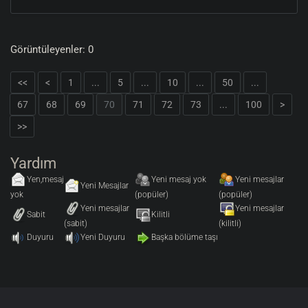
Görüntüleyenler: 0
<<
<
1
...
5
...
10
...
50
...
67
68
69
70
71
72
73
...
100
>
>>
Yardım
Yen,mesaj
Yeni mesaj yok
Yeni mesajlar
Yeni Mesajlar
yok
(popüler)
(popüler)
Yeni mesajlar
Yeni mesajlar
Sabit
Kilitli
(sabit)
(kilitli)
Duyuru
Yeni Duyuru
Başka bölüme taşı