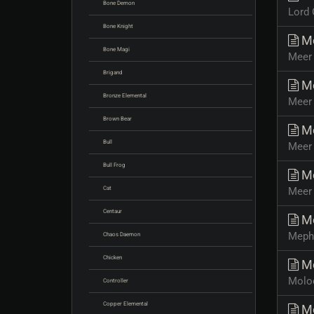
Bone Demon
Lord 
Bone Knight
Me
Bone Magi
Meer 
Brigand
Me
Bronze Elemental
Meer 
Brown Bear
Me
Bull
Meer 
Bull Frog
Me
Cat
Meer 
Centaur
Me
Mephi
Chaos Daemon
Chicken
Mo
Moloc
Controller
Copper Elemental
Mo