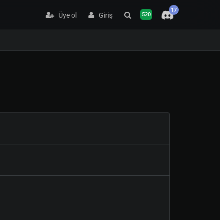
17
Üye ol
Giriş
520