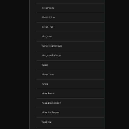
Frost Ooze
Frost Spider
Frost Troll
Gargoyle
Gargoyle Destroyer
Gargoyle Enforcer
Gazer
Gazer Larva
Ghoul
Giant Beetle
Giant Black Widow
Giant Ice Serpent
Giant Rat