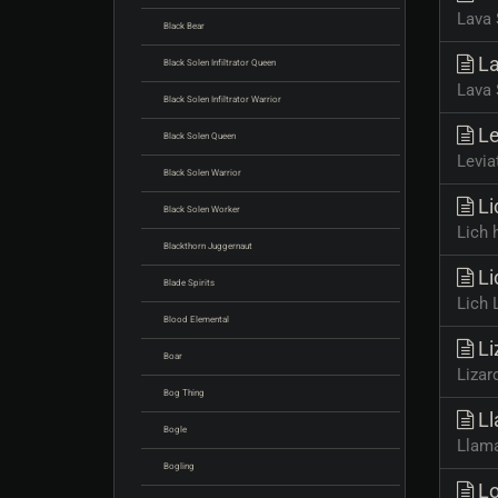
Lava 
Black Bear
La
Black Solen Infiltrator Queen
Lava 
Black Solen Infiltrator Warrior
Le
Black Solen Queen
Levia
Black Solen Warrior
Li
Black Solen Worker
Lich h
Blackthorn Juggernaut
Li
Blade Spirits
Lich L
Blood Elemental
Li
Boar
Lizar
Bog Thing
Ll
Bogle
Llama
Bogling
Lo