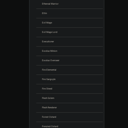
Ethereal Warrior
Ettin
Evil Mage
Evil Mage Lord
Executioner
Exodus Minion
Exodus Overseer
Fire Elemental
Fire Gargoyle
Fire Steed
Flesh Golem
Flesh Renderer
Forest Ostard
Frenzied Ostard