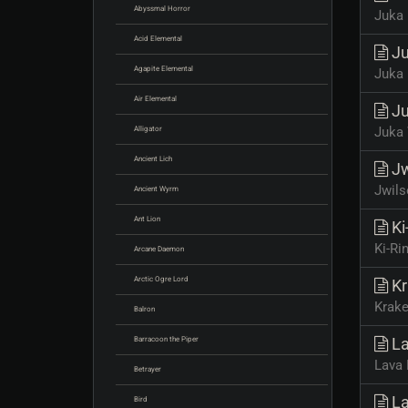
Abyssmal Horror
Juka 
Acid Elemental
Ju
Agapite Elemental
Juka 
Air Elemental
Ju
Juka 
Alligator
Ancient Lich
Jw
Jwils
Ancient Wyrm
Ant Lion
Ki
Ki-Rin
Arcane Daemon
Arctic Ogre Lord
Kr
Krake
Balron
La
Barracoon the Piper
Lava L
Betrayer
La
Bird