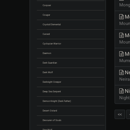
Mongb
Corpser
Cougar
Mo
Mound
Crystal Elemental
Mo
Cursed
Mount
Cyclopian Warrior
M
Daemon
Mummy
Dark Guardian
Ne
Dark Wolf
Neira
Darknight Creeper
Ni
Deep Sea Serpent
Night
Demon Knight (Dark Father)
Desert Ostard
<<
Devourer of Souls
Dire Wolf