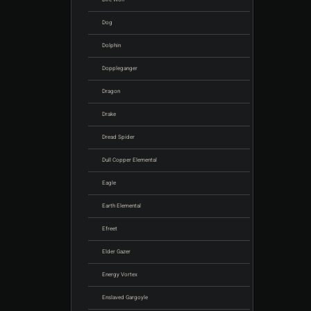
Dog
Dolphin
Doppleganger
Dragon
Drake
Dread Spider
Dull Copper Elemental
Eagle
Earth Elemental
Efreet
Elder Gazer
Energy Vortex
Enslaved Gargoyle