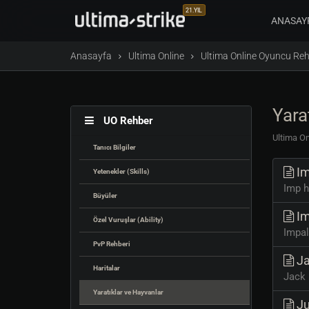
21.YIL
ANASAY
Anasayfa
Ultima Online
Ultima Online Oyuncu Reh
Yara
UO Rehber
Ultima On
Tanıcı Bilgiler
I
Yetenekler (Skills)
Imp ha
Büyüler
Im
Özel Vuruşlar (Ability)
Impale
PvP Rehberi
Ja
Haritalar
Jack 
Yaratıklar ve Hayvanlar
Ju