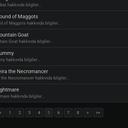
at hakkında bilgiler...
und of Maggots
 of Maggots hakkında bilgiler...
untain Goat
ain Goat hakkında bilgiler...
ummy
 hakkında bilgiler...
ira the Necromancer
 the Necromancer hakkında bilgiler...
ghtmare
mare hakkında bilgiler...
<
1
2
3
4
5
6
7
8
>
>>