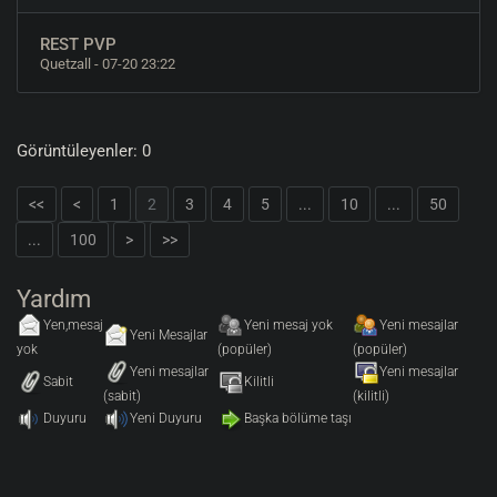
REST PVP
Quetzall
- 07-20 23:22
Görüntüleyenler: 0
<<
<
1
2
3
4
5
...
10
...
50
...
100
>
>>
Yardım
Yen,mesaj
Yeni mesaj yok
Yeni mesajlar
Yeni Mesajlar
yok
(popüler)
(popüler)
Yeni mesajlar
Yeni mesajlar
Sabit
Kilitli
(sabit)
(kilitli)
Duyuru
Yeni Duyuru
Başka bölüme taşı