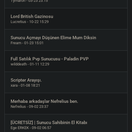
Tymaron
- 03-23 23:15
Lord British Gazinosu
Lucretius
- 10-22 15:29
Sunucu Açmayı Düşünen Elime Mum Diksin
Fream
- 01-23 15:01
Full Satılık Pvp Sunucusu - Paladin PVP
wilddeath
- 01-11 12:29
Scripter Arayışı.
xara
- 01-08 18:21
Merhaba arkadaşlar Nefrelius ben.
Nefrelius
- 09-02 23:37
[ÜCRETSİZ] | Sunucu Sahibinin El Kitabı
Ege ERKEK
- 09-02 06:57