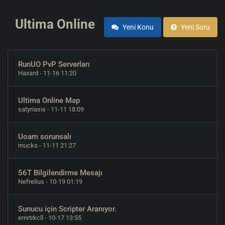
Ultima Online
Yeni Konu
Yeni Soru
RunUO PvP Serverları
Haxard
- 11-16 11:20
Ultima Online Map
satyriasis
- 11-11 18:09
Uoam sorunsalı
mucks
- 11-11 21:27
56T Bilgilendirme Mesajı
Nefrelius
- 10-19 01:19
Sunucu için Scripter Aranıyor.
emrtrkcll
- 10-17 13:55