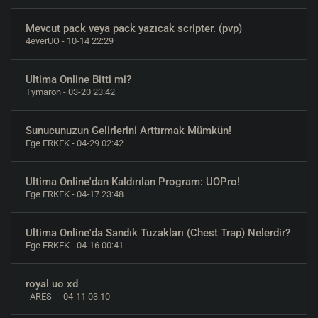
Mevcut pack veya pack yazıcak scripter. (pvp)
4everUO
- 10-14 22:29
Ultima Online Bitti mi?
Tymaron
- 03-20 23:42
Sunucunuzun Gelirlerini Arttırmak Mümkün!
Ege ERKEK
- 04-29 02:42
Ultima Online'dan Kaldırılan Program: UOPro!
Ege ERKEK
- 04-17 23:48
Ultima Online'da Sandık Tuzakları (Chest Trap) Nelerdir?
Ege ERKEK
- 04-16 00:41
royal uo xd
_ARES_
- 04-11 03:10