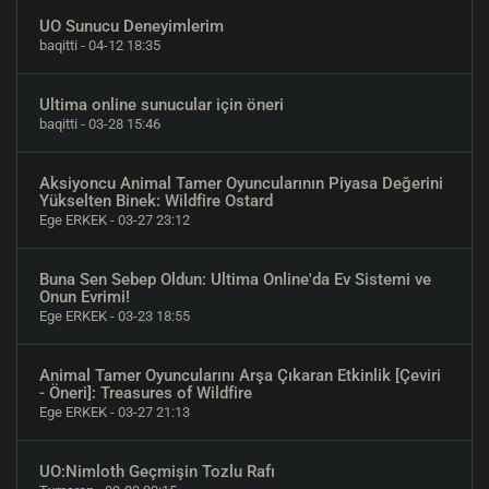
UO Sunucu Deneyimlerim
baqitti
- 04-12 18:35
Ultima online sunucular için öneri
baqitti
- 03-28 15:46
Aksiyoncu Animal Tamer Oyuncularının Piyasa Değerini
Yükselten Binek: Wildfire Ostard
Ege ERKEK
- 03-27 23:12
Buna Sen Sebep Oldun: Ultima Online'da Ev Sistemi ve
Onun Evrimi!
Ege ERKEK
- 03-23 18:55
Animal Tamer Oyuncularını Arşa Çıkaran Etkinlik [Çeviri
- Öneri]: Treasures of Wildfire
Ege ERKEK
- 03-27 21:13
UO:Nimloth Geçmişin Tozlu Rafı