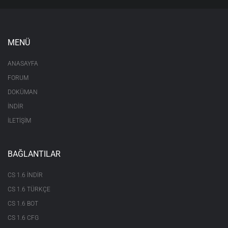
MENÜ
ANASAYFA
FORUM
DOKÜMAN
İNDİR
İLETİŞİM
BAĞLANTILAR
CS 1.6 INDIR
CS 1.6 TÜRKÇE
CS 1.6 BOT
CS 1.6 CFG