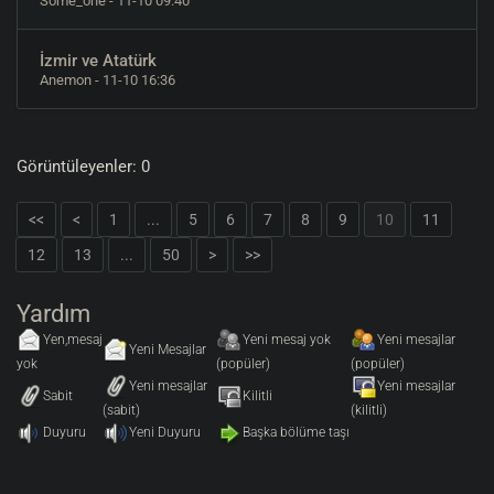
Some_one
- 11-10 09:40
İzmir ve Atatürk
Anemon
- 11-10 16:36
Görüntüleyenler: 0
<<
<
1
...
5
6
7
8
9
10
11
12
13
...
50
>
>>
Yardım
Yen,mesaj
Yeni mesaj yok
Yeni mesajlar
Yeni Mesajlar
yok
(popüler)
(popüler)
Yeni mesajlar
Yeni mesajlar
Sabit
Kilitli
(sabit)
(kilitli)
Duyuru
Yeni Duyuru
Başka bölüme taşı