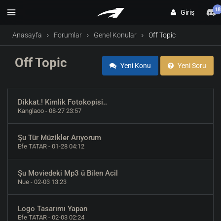
18
Giriş
Anasayfa
Forumlar
Genel Konular
Off Topic
Off Topic
Yeni Konu
Yeni Soru
Dikkat.! Kimlik Fotokopisi..
Kanglaoo
- 08-27 23:57
Şu Tür Müzikler Arıyorum
Efe TATAR
- 01-28 04:12
Şu Moviedeki Mp3 ü Bilen Acil
Nue
- 02-03 13:23
Logo Tasarımı Yapan
Efe TATAR
- 02-03 02:24