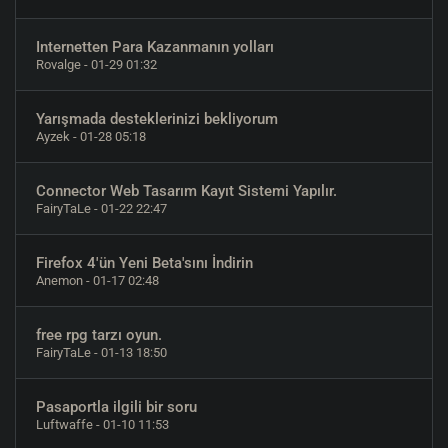
Internetten Para Kazanmanın yolları
Rovalge
- 01-29 01:32
Yarışmada desteklerinizi bekliyorum
Ayzek
- 01-28 05:18
Connector Web Tasarım Kayıt Sistemi Yapılır.
FairyTaLe
- 01-22 22:47
Firefox 4'ün Yeni Beta'sını İndirin
Anemon
- 01-17 02:48
free rpg tarzı oyun.
FairyTaLe
- 01-13 18:50
Pasaportla ilgili bir soru
Luftwaffe
- 01-10 11:53