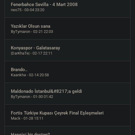
Fenerbahce Sevilla - 4 Mart 2008
neo75
- 03-04 23:20
Yazıklar Olsun sana
ByTymaron
- 02-21 22:03
Konyaspor - Galatasaray
|DarKhaTe|
- 02-17 22:11
Brando..
Kaankha
- 02-14 20:58
Maldonado İstanbul&#8217;a geldi
ByTymaron
- 01-30 01:42
Fortis Türkiye Kupası Çeyrek Final Eşleşmeleri
Mack
- 01-28 15:11
Hangisi bir destan?