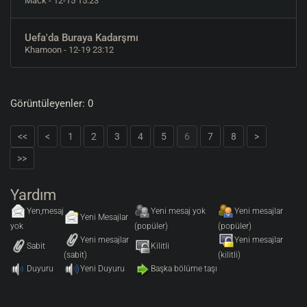
Mack
- 12-15 15:23
Uefa'da Buraya Kadarşmı
Khamoon
- 12-19 23:12
Görüntüleyenler: 0
<<
<
1
2
3
4
5
6
7
8
>
>>
Yardım
Yen,mesaj
Yeni mesaj yok
Yeni mesajlar
Yeni Mesajlar
yok
(popüler)
(popüler)
Yeni mesajlar
Yeni mesajlar
Sabit
Kilitli
(sabit)
(kilitli)
Duyuru
Yeni Duyuru
Başka bölüme taşı