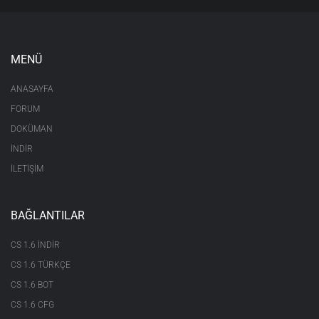
MENÜ
ANASAYFA
FORUM
DOKÜMAN
İNDİR
İLETİŞİM
BAĞLANTILAR
CS 1.6 INDIR
CS 1.6 TÜRKÇE
CS 1.6 BOT
CS 1.6 CFG