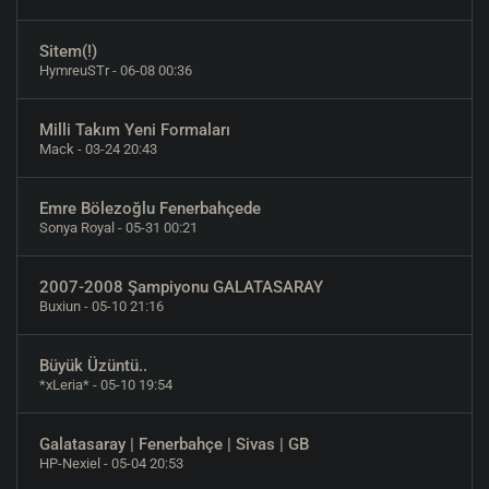
Sitem(!)
HymreuSTr
- 06-08 00:36
Milli Takım Yeni Formaları
Mack
- 03-24 20:43
Emre Bölezoğlu Fenerbahçede
Sonya Royal
- 05-31 00:21
2007-2008 Şampiyonu GALATASARAY
Buxiun
- 05-10 21:16
Büyük Üzüntü..
*xLeria*
- 05-10 19:54
Galatasaray | Fenerbahçe | Sivas | GB
HP-Nexiel
- 05-04 20:53