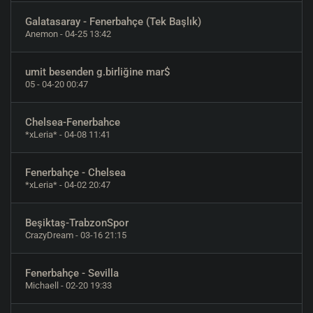
Galatasaray - Fenerbahçe (Tek Başlık)
Anemon
- 04-25 13:42
umit besenden g.birliğine mar$
05
- 04-20 00:47
Chelsea-Fenerbahce
*xLeria*
- 04-08 11:41
Fenerbahçe - Chelsea
*xLeria*
- 04-02 20:47
Beşiktaş-TrabzonSpor
CrazyDream
- 03-16 21:15
Fenerbahçe - Sevilla
Michaell
- 02-20 19:33